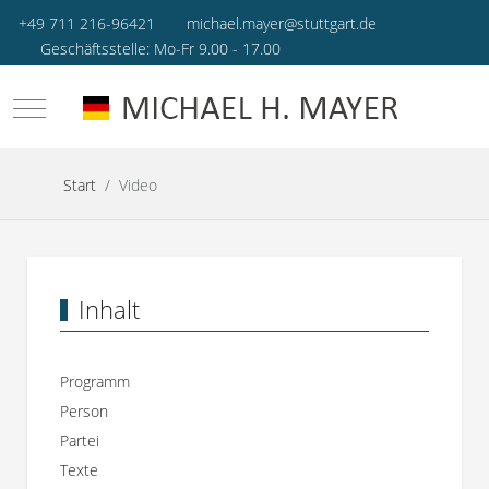
+49 711 216-96421
michael.mayer@stuttgart.de
Geschäftsstelle: Mo-Fr 9.00 - 17.00
Mobile Menu Toggle
Start
Video
Inhalt
Programm
Person
Partei
Texte