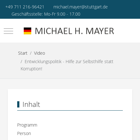
+49 711 216-96421
michael.mayer@stuttgart.de
Geschäftsstelle: Mo-Fr 9.00 - 17.00
Mobile Menu Toggle
Start
Video
Entwicklungspolitik - Hilfe zur Selbsthilfe statt
Korruption!
Inhalt
Programm
Person