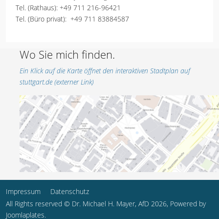
Tel. (Rathaus):
+49 711 216-96421
Tel. (Büro privat):
+49 711 83884587
Wo Sie mich finden.
Ein Klick auf die Karte öffnet den interaktiven Stadtplan auf
stuttgart.de (externer Link)
Impressum
Datenschutz
All Rights reserved © Dr. Michael H. Mayer, AfD 2026, Powered by
Joomlaplates
.