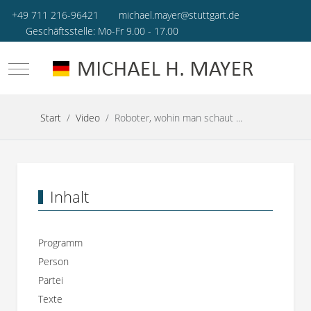
+49 711 216-96421
michael.mayer@stuttgart.de
Geschäftsstelle: Mo-Fr 9.00 - 17.00
Mobile Menu Toggle
Start
Video
Roboter, wohin man schaut ...
Inhalt
Programm
Person
Partei
Texte