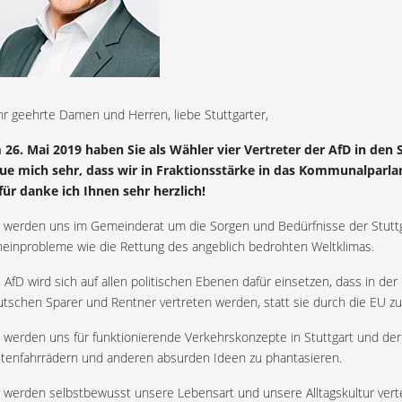
r geehrte Damen und Herren, liebe Stuttgarter,
 26. Mai 2019 haben Sie als Wähler vier Vertreter der AfD in den
eue mich sehr, dass wir in Fraktionsstärke in das Kommunalparl
für danke ich Ihnen sehr herzlich!
r werden uns im Gemeinderat um die Sorgen und Bedürfnisse der Stutt
einprobleme wie die Rettung des angeblich bedrohten Weltklimas.
 AfD wird sich auf allen politischen Ebenen dafür einsetzen, dass in der
tschen Sparer und Rentner vertreten werden, statt sie durch die EU zu 
 werden uns für funktionierende Verkehrskonzepte in Stuttgart und der
stenfahrrädern und anderen absurden Ideen zu phantasieren.
 werden selbstbewusst unsere Lebensart und unsere Alltagskultur vert