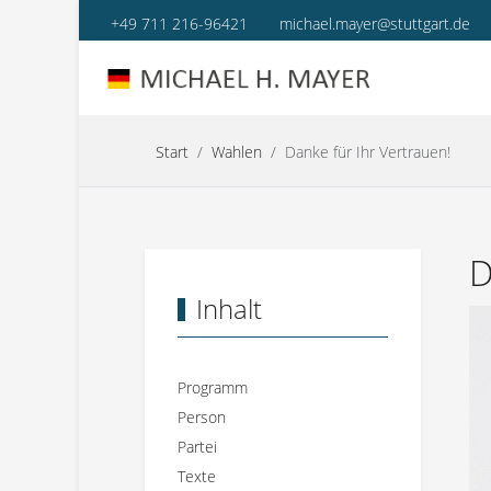
+49 711 216-96421
michael.mayer@stuttgart.de
Start
Wahlen
Danke für Ihr Vertrauen!
D
Inhalt
Programm
Person
Partei
Texte