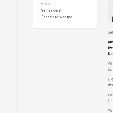
Video
Gemeinderat
Über diese Website
Seh
am
fr
Da
Wi
Sch
Die
deu
Wir
La
Wir