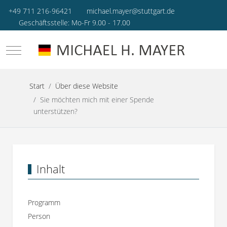
+49 711 216-96421
michael.mayer@stuttgart.de
Geschäftsstelle: Mo-Fr 9.00 - 17.00
Mobile Menu Toggle
Start
Über diese Website
Sie möchten mich mit einer Spende
unterstützen?
Inhalt
Programm
Person