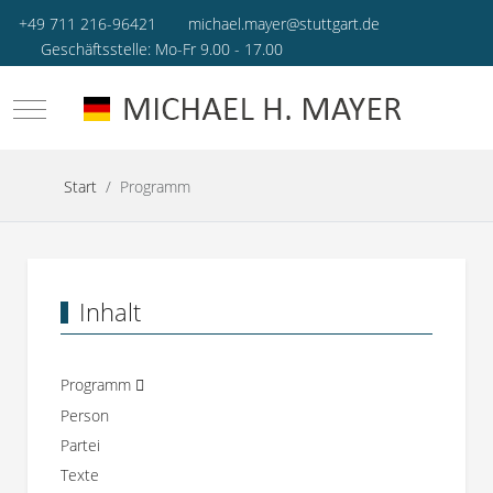
+49 711 216-96421
michael.mayer@stuttgart.de
Geschäftsstelle: Mo-Fr 9.00 - 17.00
Mobile Menu Toggle
Start
Programm
Inhalt
Programm
Person
Partei
Texte