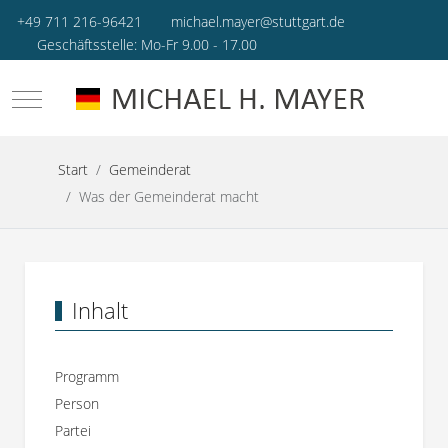
+49 711 216-96421
michael.mayer@stuttgart.de
Geschäftsstelle: Mo-Fr 9.00 - 17.00
Mobile Menu Toggle
Start
Gemeinderat
Was der Gemeinderat macht
Inhalt
Programm
Person
Partei